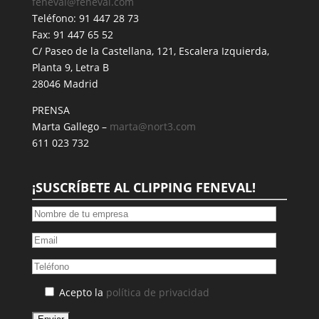
feneval@feneval.com
Teléfono: 91 447 28 73
Fax: 91 447 65 52
C/ Paseo de la Castellana, 121, Escalera Izquierda,
Planta 9, Letra B
28046 Madrid
PRENSA
Marta Gallego –
marta@nort3.com
611 023 732
¡SUSCRÍBETE AL CLIPPING FENEVAL!
Acepto la
política de privacidad