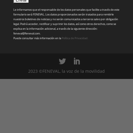
Le informamos que el responsable de los datos personales que facilite a través de este
formulario será FENEVAL. Los datos proporcionados serán tratados para remitirle
nuestros boletines de noticias y no serán comunicados a terceros salvo por obligación
legal. Podrá acceder, rectificar y suprimir los datos, así como otros derechos, como se
explica en la información adicional, a través de la siguiente dirección:
feneval@feneval.com.
Puede consultar más información en la
Política de Privacidad.
2023 ©FENEVAL, la voz de la movilidad