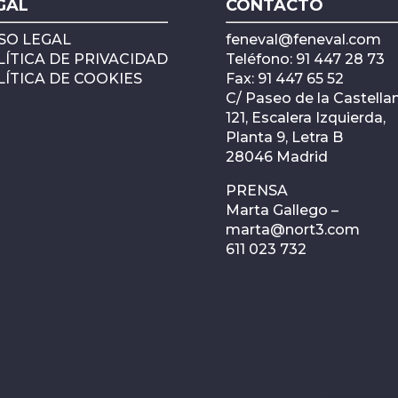
GAL
CONTACTO
SO LEGAL
feneval@feneval.com
ÍTICA DE PRIVACIDAD
Teléfono: 91 447 28 73
ÍTICA DE COOKIES
Fax: 91 447 65 52
C/ Paseo de la Castellan
121, Escalera Izquierda,
Planta 9, Letra B
28046 Madrid
PRENSA
Marta Gallego –
marta@nort3.com
611 023 732