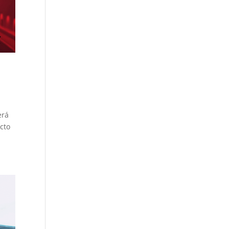
erá
ecto