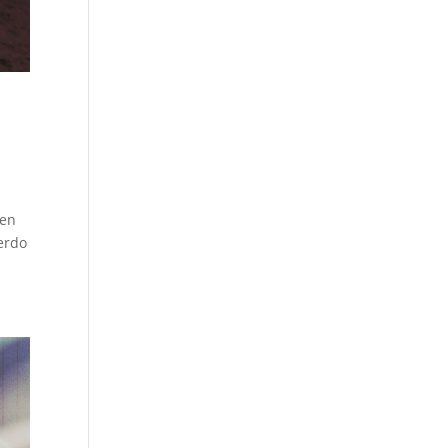
 en
erdo