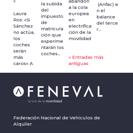
s
abandon
la subida
(Anfac) e
a la cola
del
n el
Laura
europea
impuesto
balance
Ros: «Si
en
de
del terce
Sánchez
electrifica
matricula
r...
no actúa,
ción de la
ción que
los
movilidad
experime
coches
ntarán los
serán
coches...
más
« Entradas más
caros» A
antiguas
Federación Nacional de Vehículos de
Alquiler