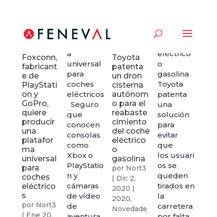
una
cimiento
plataform
del coche
a
eléctrico
Foxconn,
Toyota
universal
o
fabricant
patenta
para
gasolina
e de
un dron
coches
Toyota
PlayStati
cisterna
on y
eléctricos
autónom
patenta
GoPro,
o para el
Seguro
una
quiere
reabaste
que
solución
producir
cimiento
conocen
para
una
del coche
consolas
evitar
platafor
eléctrico
como
que
ma
o
Xbox o
los usuari
universal
gasolina
PlayStatio
os se
para
por
Nort3
n y
queden
coches
|
Dic 2,
cámaras
tirados en
eléctrico
2020
|
s
de vídeo
la
2020
,
por
Nort3
de
carretera
Novedade
|
Ene 20,
aventura
por falta