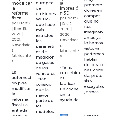
europea
modificar
la
promete
la
de
impresió
dores en
reforma
n 3D»
emisiones
campos
fiscal
por
Nort3
WLTP -
que no
por
Nort3
|
Dic 2,
que hace
nos
|
Ene 19,
2020
|
más
imagináb
2021
|
2020
,
estrictos
amos ya
2021
,
Novedade
los
lo hemos
Novedade
s
parámetr
visto: ya
s
fabricante
os de
podemos
fabricante
s
medición
hablar
s
de gases
de corazo
«Ya no
de los
nes, comi
La
concebim
vehículos
da, próte
automoci
os
- trae
sis y
ón pide
fabricar
consigo
escayolas
modificar
un coche
que la
, armas…...
la
sin la
mayor
reforma
ayuda de
parte de
fiscal La
los
entrada
modelos..
en vigor