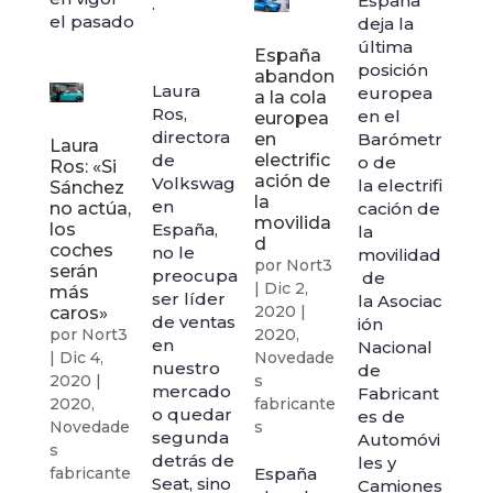
España
.
el pasado
deja la
última
España
posición
abandon
Laura
europea
a la cola
Ros,
en el
europea
directora
en
Barómetr
Laura
de
electrific
o de
Ros: «Si
ación de
Volkswag
la electrifi
Sánchez
la
en
no actúa,
cación de
movilida
los
España,
la
d
coches
no le
movilidad
por
Nort3
serán
preocupa
de
|
Dic 2,
más
ser líder
la Asociac
2020
|
caros»
de ventas
ión
por
Nort3
2020
,
en
Nacional
|
Dic 4,
Novedade
nuestro
de
2020
|
s
mercado
Fabricant
2020
,
fabricante
o quedar
es de
Novedade
s
segunda
Automóvi
s
detrás de
les y
fabricante
España
Seat, sino
Camiones