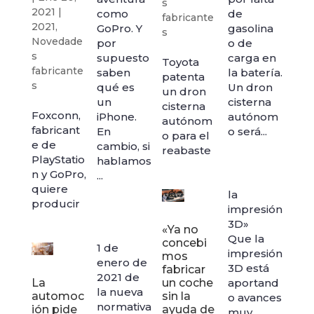
s
2021
|
como
de
fabricante
2021
,
GoPro. Y
gasolina
s
Novedade
por
o de
s
supuesto
carga en
Toyota
fabricante
saben
la batería.
patenta
s
qué es
Un dron
un dron
un
cisterna
cisterna
Foxconn,
iPhone.
autónom
autónom
fabricant
En
o será...
o para el
e de
cambio, si
reabaste
PlayStatio
hablamos
n y GoPro,
...
quiere
la
producir
impresión
3D»
«Ya no
Que la
concebi
1 de
impresión
mos
enero de
3D está
fabricar
2021 de
La
un coche
aportand
la nueva
automoc
sin la
o avances
normativa
ión pide
ayuda de
muy