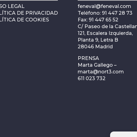
SO LEGAL
feneval@feneval.com
ÍTICA DE PRIVACIDAD
Teléfono: 91 447 28 73
ÍTICA DE COOKIES
Fax: 91 447 65 52
C/ Paseo de la Castellan
121, Escalera Izquierda,
Planta 9, Letra B
28046 Madrid
PRENSA
Marta Gallego –
marta@nort3.com
611 023 732