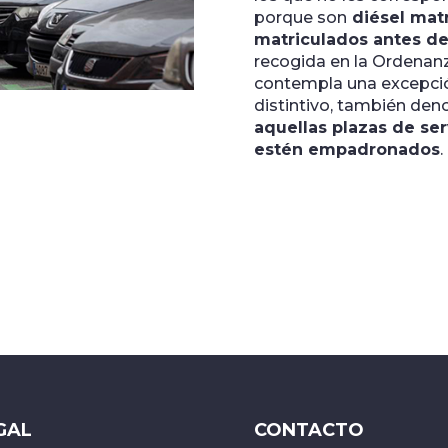
porque son
diésel matr
matriculados antes de
recogida en la Ordenanz
contempla una excepción
distintivo, también de
aquellas plazas de se
estén empadronados
.
GAL
CONTACTO