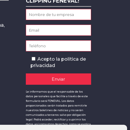
CLIPPING FENEVAL!
a,
Acepto la
política de
privacidad
Le informamos que el responsable de los
datos personales que facilite a través de este
formulario será FENEVAL. Los datos
proporcionados serán tratados para remitirle
nuestros boletines de noticias y no serán
comunicados a terceros salvo por obligación
legal. Podrá acceder, rectificar y suprimir los
datos, así como otros derechos, como se explica
en la información adicional, a través de la