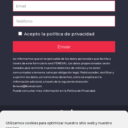
Acepto la
política de privacidad
Le informamos que el responsable de los datos personales que facilite a
través de este formulario será FENEVAL. Los datos proporcionados serán
tratados para remitirle nuestros boletines de noticias y no serán
comunicados a terceros salvo por obligación legal. Podrá acceder, rectificar y
suprimir los datos, así como otros derechos, como se explica en la
información adicional, a través de la siguiente dirección:
feneval@feneval.com.
Puede consultar más información en la
Política de Privacidad.
2023 ©FENEVAL, la voz de la movilidad
Utilizamos cookies para optimizar nuestro sitio web y nuestro