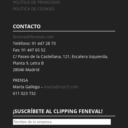
POLÍTICA DE PRIVACIDAD
POLÍTICA DE COOKIES
CONTACTO
feneval@feneval.com
Teléfono: 91 447 28 73
Fax: 91 447 65 52
C/ Paseo de la Castellana, 121, Escalera Izquierda,
Planta 9, Letra B
28046 Madrid
PRENSA
Marta Gallego –
marta@nort3.com
611 023 732
¡SUSCRÍBETE AL CLIPPING FENEVAL!