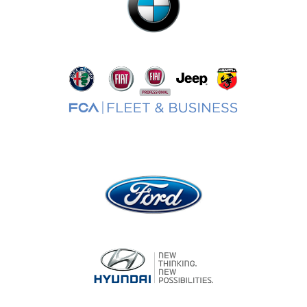
Creatividad para enfrentarnos a los
cambios
–
Eva Álvarez (Misstake Creativity School)