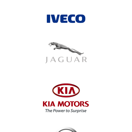
Investigación Antropológica para
solucionar retos de nuestros negocios
–
David del Amo (El viaje de Walker)