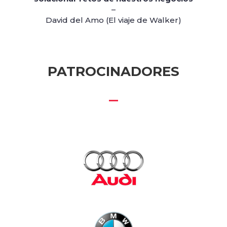
Identidad Digital y RRSS
–
Rodrigo Miranda (ISDI)