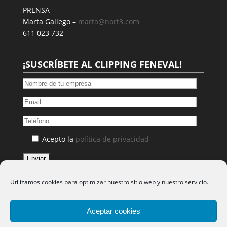
PRENSA
Marta Gallego –
marta@nort3.com
611 023 732
¡SUSCRÍBETE AL CLIPPING FENEVAL!
Acepto la
política de privacidad
Le informamos que el responsable de los datos personales que facilite a través de este
Utilizamos cookies para optimizar nuestro sitio web y nuestro servicio.
formulario será FENEVAL. Los datos proporcionados serán tratados para remitirle
nuestros boletines de noticias y no serán comunicados a terceros salvo por obligación
legal. Podrá acceder, rectificar y suprimir los datos, así como otros derechos, como se
explica en la información adicional, a través de la siguiente dirección:
Aceptar cookies
feneval@feneval.com.
Puede consultar más información en la
Política de Privacidad.