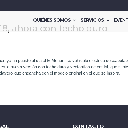
QUIÉNES SOMOS
SERVICIOS
EVEN
18, ahora con techo duro
ën ya ha puesto al día al E-Mehari, su vehículo eléctrico descapota
a la nueva versión con techo duro y ventanillas de cristal, que si 
 ‘playero’ que engancha con el modelo original en el que se inspira.
GAL
CONTACTO