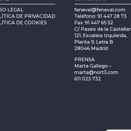
SO LEGAL
feneval@feneval.com
ÍTICA DE PRIVACIDAD
Teléfono: 91 447 28 73
ÍTICA DE COOKIES
Fax: 91 447 65 52
C/ Paseo de la Castellan
121, Escalera Izquierda,
Planta 9, Letra B
28046 Madrid
PRENSA
Marta Gallego –
marta@nort3.com
611 023 732