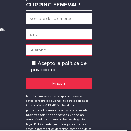
CLIPPING FENEVAL!
a,
Acepto la
política de
privacidad
Le informamos que el responsable de los
datos personales que facilite a través de este
formulario será FENEVAL. Los datos
proporcionados serán tratados para remitirle
nuestros boletines de noticias y no serán
comunicados a terceros salvo por obligación
legal. Podrá acceder, rectificar y suprimir los
datos, así como otros derechos, como se explica