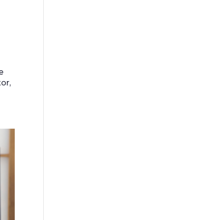
e
or,