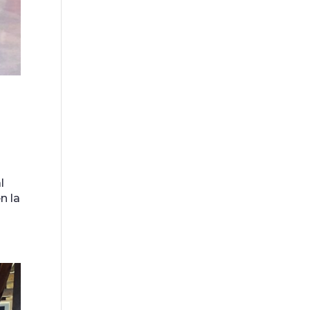
l
n la